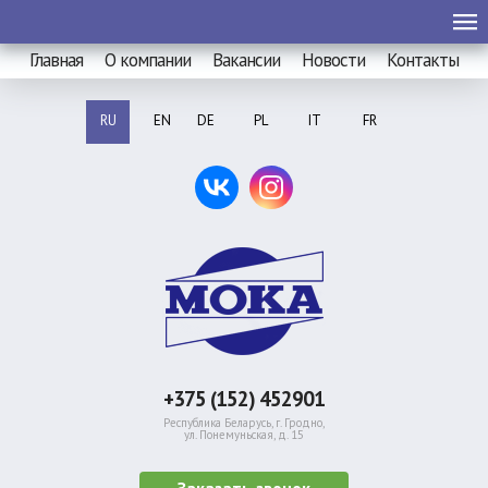
Главная
О компании
Вакансии
Новости
Контакты
RU
EN
DE
PL
IT
FR
+375 (152) 452901
Республика Беларусь, г. Гродно,
ул. Понемуньская, д. 15